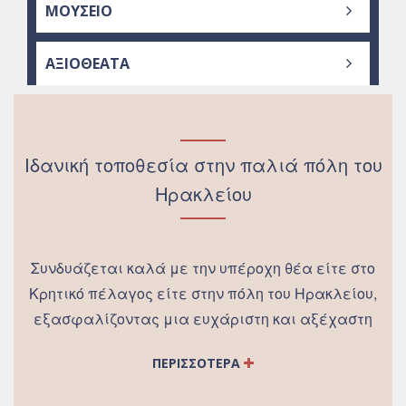
HERAKLION PORT
ΜΟΥΣΕΙΟ
KOKKINI HANI
HERAKLION AIRPORT N. KAZANTZAKIS
HISTORICAL MUSEUM OF CRETE
ΑΞΙΟΘΕΑΤΑ
NATURAL HISTORY MUSEUM OF CRETE
THE CAVE OF ZEUS
MUSEUM OF VISUAL ARTS
FRAGOKASTELO
Ιδανική τοποθεσία στην παλιά πόλη του
Ηρακλείου
HERAKLION ARCHAEOLOGICAL MUSEUM
KOULES FORTRESS
Συνδυάζεται καλά με την υπέροχη θέα είτε στο
TOMB OF N. KAZANTZAKIS
Κρητικό πέλαγος είτε στην πόλη του Ηρακλείου,
εξασφαλίζοντας μια ευχάριστη και αξέχαστη
PALACE OF KING MINOS AT KNOSSOS
διαμονή για εσάς, ανεξάρτητα από το αν
ΠΕΡΙΣΣΟΤΕΡΑ
ταξιδεύετε για αναψυχή ή για επαγγελματικούς
MINOAN PALACE OF PHAISTOS
λόγους.